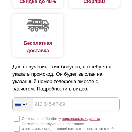
Скидка до 48%
Сюрприз
в коттеджном поселке, детском саду, школе.
Характеристики
Тип и конструкция забора зависит от следующих
Бесплатная
характеристик:
доставка
типа домовладения;
Для получения этих бонусов, потребуется
размеров участка;
указать промокод. Он будет выслан на
наличия соседей с одной или с двух сторон;
указанный номер телефона вместе с
дизайнерских особенностей;
расчетом. Подробности в видео.
рельефа участка;
финансовых возможностей.
+7
Забором—жалюзи можно огородить участок: по всему
Согласен на обработку
персональных данных
Согласен на получение информации
периметру, с боковых сторон или только со стороны
и рекламных предложений (сможете отказаться в любое