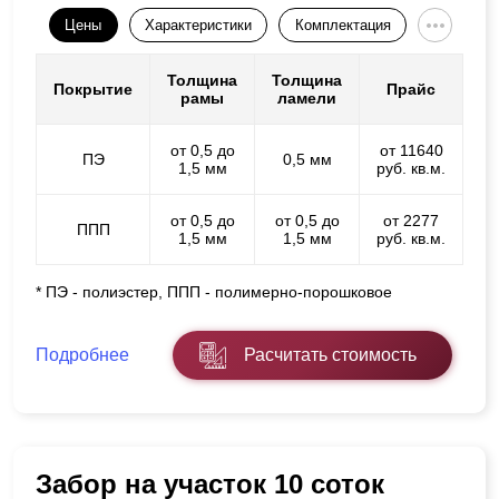
Цены
Характеристики
Комплектация
Толщина
Толщина
Покрытие
Прайс
рамы
ламели
от 0,5 до
от 11640
ПЭ
0,5 мм
1,5 мм
руб. кв.м.
от 0,5 до
от 0,5 до
от 2277
ППП
1,5 мм
1,5 мм
руб. кв.м.
* ПЭ - полиэстер, ППП - полимерно-порошковое
Подробнее
Расчитать стоимость
Забор на участок 10 соток