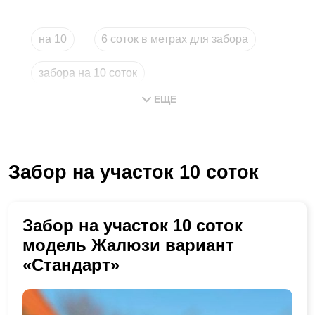
на 10
6 соток в метрах для забора
забора на 10 соток
ЕЩЕ
сколько стоит забор на 10 соток
длина забора на 10 соток
Забор на участок 10 соток
сколько стоит забор на 6 соток
Забор на участок 10 соток
модель Жалюзи вариант
«Стандарт»