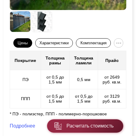
Цены
Характеристики
Комплектация
Толщина
Толщина
Покрытие
Прайс
рамы
ламели
от 0,5 до
от 2649
ПЭ
0,5 мм
1,5 мм
руб. кв.м.
от 0,5 до
от 0,5 до
от 3129
ППП
1,5 мм
1,5 мм
руб. кв.м.
* ПЭ - полиэстер, ППП - полимерно-порошковое
Подробнее
Расчитать стоимость