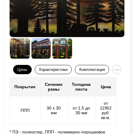
Цены
Характеристики
Комплектация
Сечение
Толщина
Покрытие
Цена
рамы
листа
от
30 х 30
от 1,5 до
11962
ППП
мм
30 мм
руб.
кв.м.
* ПЭ - полиэстер, ППП - полимерно-порошковое