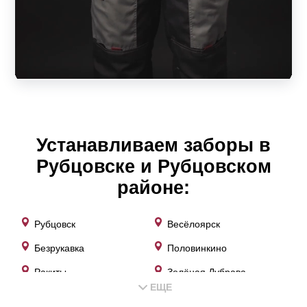
угол наклона;
способ монтажа (внахлест или встык один к
другому);
обзорность или скрытность крепления
центральной усиливающей планки;
цветовое оформление.
Устанавливаем заборы в
Следует учитывать, что показатели глубины секции и
Рубцовске и Рубцовском
расстоянием ламелей не влияют на эксплуатационные
районе:
свойства ограждения. От ширины ламелей зависят
только дизайнерские особенности конструкции. Нахлест
Рубцовск
Весёлоярск
в заборе влияет на угол обзора. При любом варианте
Безрукавка
Половинкино
исполнения забор—жалюзи будет качественным,
Ракиты
Зелёная Дубрава
прочным, надежным и долговечным. Выбор зависит от
ЕЩЕ
Куйбышево
Новониколаевка
вкуса потребителя и его финансовых возможностей. В