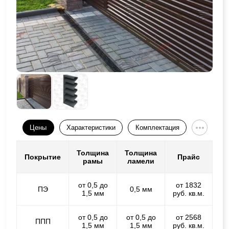
Цены
Характеристики
Комплектация
Толщина
Толщина
Покрытие
Прайс
рамы
ламели
от 0,5 до
от 1832
ПЭ
0,5 мм
1,5 мм
руб. кв.м.
от 0,5 до
от 0,5 до
от 2568
ППП
1,5 мм
1,5 мм
руб. кв.м.