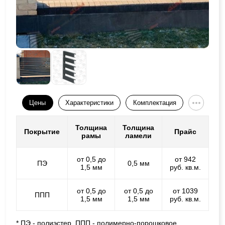
Цены
Характеристики
Комплектация
Толщина
Толщина
Покрытие
Прайс
рамы
ламели
от 0,5 до
от 942
ПЭ
0,5 мм
1,5 мм
руб. кв.м.
от 0,5 до
от 0,5 до
от 1039
ППП
1,5 мм
1,5 мм
руб. кв.м.
* ПЭ - полиэстер, ППП - полимерно-порошковое