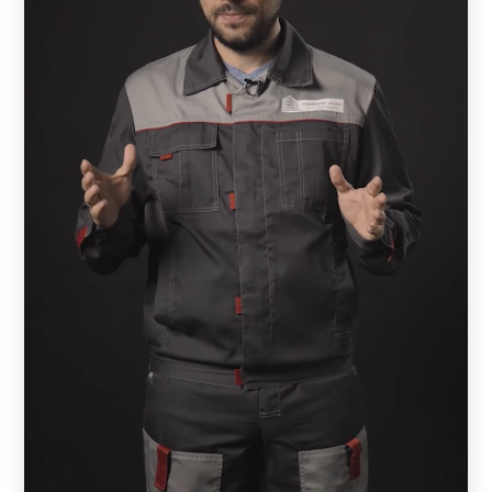
стали с декоративным слоем из полиэстера или
порошковой окраской. Все наши ограждения выглядят
стильно и оригинально. Между собой модели
отличаются конструктивными характеристиками:
глубиной секции, расстоянием и расположением
ламелей, углом обзора. Рассчитать, сколько погонных
метров забора требуется, можно самостоятельно или с
помощью наших специалистов.
Забор — жалюзи
При выборе забора нужно определиться с тем, сколько
метров ограждения требуется. При этом следует
обратить внимание на следующие характеристики:
ширину ламелей;