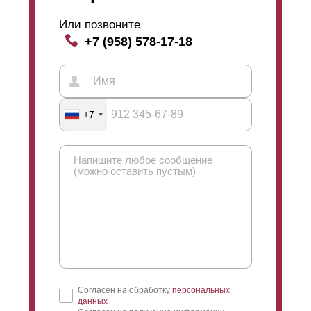
забор выглядит одинаково с двух сторон. Такой забор
Или позвоните
ставят, например, между двух участков или в других
+7 (958) 578-17-18
случаях, когда необходим презентабельный вид с
каждой стороны. Односторонний забор,
соответственно, имеет лицевую сторону (для улицы)
и изнаночную (для двора). Так можно сэкономить,
потому что стали на односторонний забор требуется
меньше (см. рисунок профиля).
+7
Согласен на обработку
персональных
данных