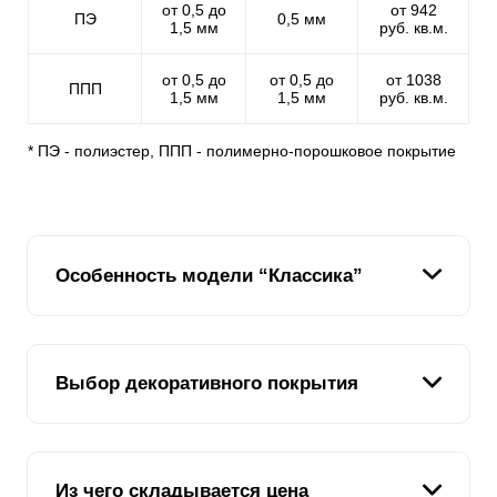
от 0,5 до
от 942
ПЭ
0,5 мм
1,5 мм
руб. кв.м.
от 0,5 до
от 0,5 до
от 1038
ППП
1,5 мм
1,5 мм
руб. кв.м.
* ПЭ - полиэстер, ППП - полимерно-порошковое покрытие
Особенность модели “Классика”
Мы подумали: “Если есть модель “Ранчо”, в которой
Выбор декоративного покрытия
ламели имитируют доски и расположены
горизонтально, то почему бы не сделать модель, в
которой ламели будут расположены вертикально”.
Подумали и разработали модель “Классика”. Почему
Во всех наших моделях используется два типа
классика? Потому что такой забор, это в какой-то
Из чего складывается цена