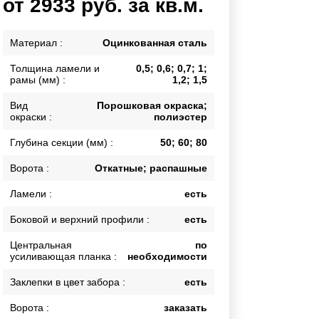
от 2933 руб. за кв.м.
Каркасы ворот
Калитки
Материал :
Оцинкованная сталь
Входные группы
Толщина ламели и
0,5; 0,6; 0,7; 1;
рамы (мм) :
1,2; 1,5
ВСЕ ДЛЯ ЗАБОРА
Вид
Порошковая окраска;
окраски :
полиэстер
Панели для забора
Глубина секции (мм) :
50; 60; 80
Ворота :
Откатные; распашные
Ламели :
есть
Боковой и верхний профили :
есть
Центральная
по
усиливающая планка :
необходимости
Заклепки в цвет забора :
есть
Ворота :
заказать