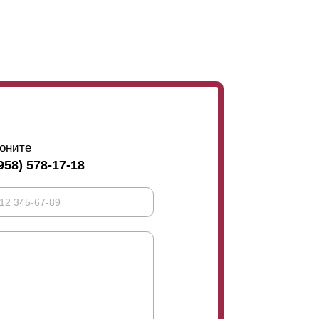
м высота
ламели
73 мм, при глубине секции
оните
958) 578-17-18