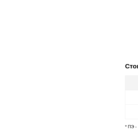
Сто
* ПЭ 