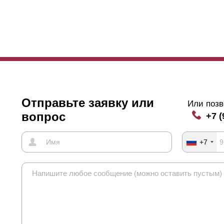
висимость глубины и высоты следующая: при глубине секции 50 м
мм - 87 мм и при глубине секции 80 мм - 105 мм.
Отправьте заявку или
Или позв
вопрос
+7 (
+7