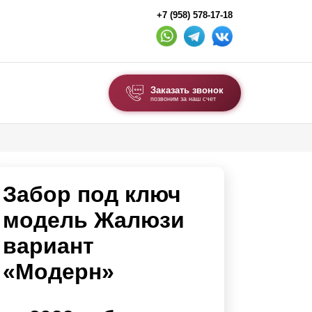
+7 (958) 578-17-18
Заказать звонок
позвоним за наш счет
ВЫБОР ПО ТИПУ
Модульные заборы и ограждения
Забор под ключ
Комбинированные заборы
Секционные заборы
модель Жалюзи
вариант
ВОРОТА И КАЛИТКИ
«Модерн»
Ворота откатные
Ворота распашные
Ворота складные гармошка