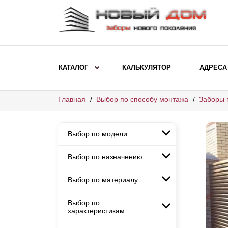
КАТАЛОГ
КАЛЬКУЛЯТОР
АДРЕСА
Главная
Выбор по способу монтажа
Заборы 
ВЫБОР ПО МОДЕЛИ
Заборы Ранчо
Выбор по модели
Заборы Хай-тек
Заборы Классика
Выбор по назначению
Заборы Ранчо
Заборы Жалюзи
Заборы Хай-тек
Выбор по материалу
Заборы и ограждения для
Заборы Классика
детских садов
ВЫБОР ПО НАЗНАЧЕНИЮ
Заборы Жалюзи
Выбор по
Заборы с кирпичными столбами
Заборы для дачи
характеристикам
Заборы и ограждения для детских
Заборы из евроштакетника
Элитные заборы для коттеджей
садов