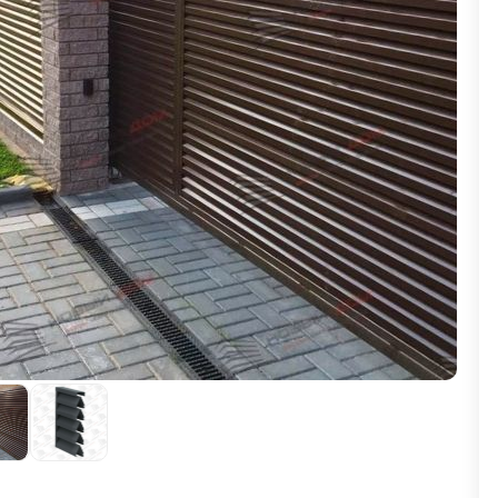
ВЫБОР ПО ХАРАКТЕРИСТИКАМ
Горизонтальные заборы
Высокие заборы
Красивые, дизайнерские заборы
ВЫБОР ПО СПОСОБУ МОНТАЖА
Заборы под ключ
Готовые заборы
Комплекты заборов-лего "сделай сам"
Быстровозводимые заборы