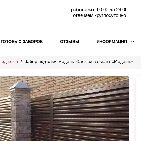
работаем с 00:00 до 24:00
отвечаем круглосуточно
 ГОТОВЫХ ЗАБОРОВ
ОТЗЫВЫ
ИНФОРМАЦИЯ
под ключ
Забор под ключ модель Жалюзи вариант «Модерн»
ВЫБОР ПО МАТЕРИАЛУ
Заборы с кирпичными столбами
Заборы из евроштакетника
горизонтального
Металлические заборы для дачи
Забор жалюзи с кирпичными столбами
Металлические заборы
Металлические ограждения